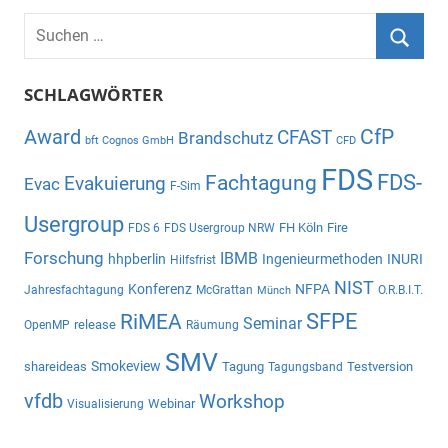
Suchen
nach:
Suche
SCHLAGWÖRTER
CfP
Award
CFAST
Brandschutz
bft Cognos GmbH
CFD
FDS
Fachtagung
FDS-
Evakuierung
Evac
F-Sim
Usergroup
FH Köln
Fire
FDS 6
FDS Usergroup NRW
Forschung
IBMB
hhpberlin
Ingenieurmethoden
INURI
Hilfsfrist
NIST
Konferenz
NFPA
Jahresfachtagung
McGrattan
O.R.B.I.T.
Münch
SFPE
RiMEA
Seminar
release
OpenMP
Räumung
SMV
Smokeview
shareideas
Tagung
Testversion
Tagungsband
vfdb
Workshop
Webinar
Visualisierung