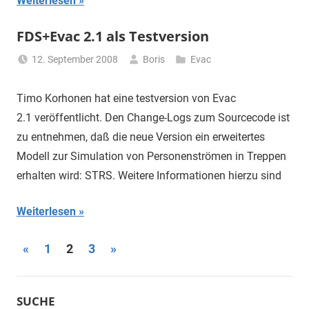
Weiterlesen
FDS+Evac 2.1 als Testversion
12. September 2008
Boris
Evac
Timo Korhonen hat eine testversion von Evac
2.1 veröffentlicht. Den Change-Logs zum Sourcecode ist
zu entnehmen, daß die neue Version ein erweitertes
Modell zur Simulation von Personenströmen in Treppen
erhalten wird: STRS. Weitere Informationen hierzu sind
Weiterlesen
Seitennummerierung
Vorherige
Nächste
«
1
2
3
»
Beiträge
Beiträge
der
Beiträge
SUCHE