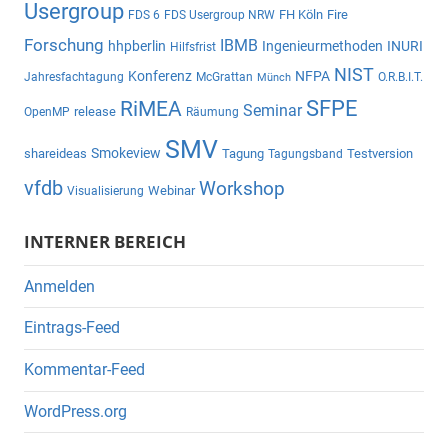
Usergroup
FH Köln
Fire
FDS 6
FDS Usergroup NRW
Forschung
IBMB
hhpberlin
Ingenieurmethoden
INURI
Hilfsfrist
NIST
Konferenz
NFPA
Jahresfachtagung
McGrattan
O.R.B.I.T.
Münch
SFPE
RiMEA
Seminar
release
OpenMP
Räumung
SMV
Smokeview
shareideas
Tagung
Testversion
Tagungsband
vfdb
Workshop
Webinar
Visualisierung
INTERNER BEREICH
Anmelden
Eintrags-Feed
Kommentar-Feed
WordPress.org