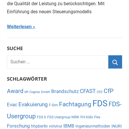
die Qualität der Leistung zu berücksichtigen. Mit
Einführung des neuen Steuerungsmodells
Weiterlesen
SUCHE
Suchen
nach:
Suche
SCHLAGWÖRTER
CfP
Award
CFAST
Brandschutz
bft Cognos GmbH
CFD
FDS
Fachtagung
FDS-
Evakuierung
Evac
F-Sim
Usergroup
FH Köln
Fire
FDS 6
FDS Usergroup NRW
Forschung
IBMB
hhpberlin
Ingenieurmethoden
INURI
Hilfsfrist