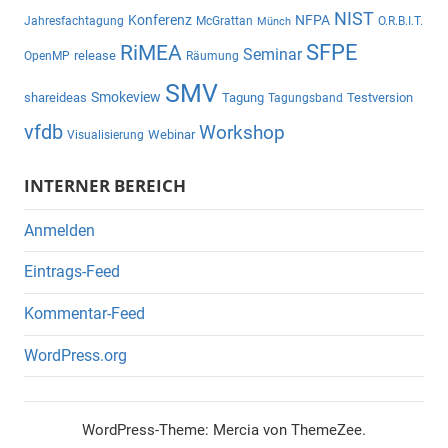
NIST
Konferenz
NFPA
Jahresfachtagung
McGrattan
O.R.B.I.T.
Münch
SFPE
RiMEA
Seminar
release
OpenMP
Räumung
SMV
Smokeview
shareideas
Tagung
Testversion
Tagungsband
vfdb
Workshop
Webinar
Visualisierung
INTERNER BEREICH
Anmelden
Eintrags-Feed
Kommentar-Feed
WordPress.org
WordPress-Theme: Mercia von ThemeZee.