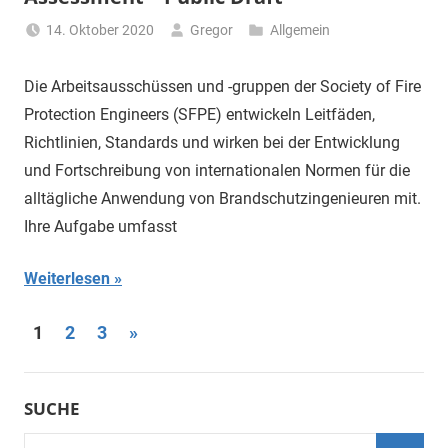
14. Oktober 2020
Gregor
Allgemein
Die Arbeitsausschüssen und -gruppen der Society of Fire
Protection Engineers (SFPE) entwickeln Leitfäden,
Richtlinien, Standards und wirken bei der Entwicklung
und Fortschreibung von internationalen Normen für die
alltägliche Anwendung von Brandschutzingenieuren mit.
Ihre Aufgabe umfasst
Weiterlesen
Seitennummerierung
Nächste
1
2
3
»
Beiträge
der
Beiträge
SUCHE
Suchen