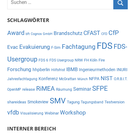
nach:
Suche
SCHLAGWÖRTER
CfP
Award
CFAST
Brandschutz
bft Cognos GmbH
CFD
FDS
Fachtagung
FDS-
Evakuierung
Evac
F-Sim
Usergroup
FH Köln
Fire
FDS 6
FDS Usergroup NRW
Forschung
IBMB
hhpberlin
Ingenieurmethoden
INURI
Hilfsfrist
NIST
Konferenz
NFPA
Jahresfachtagung
McGrattan
O.R.B.I.T.
Münch
SFPE
RiMEA
Seminar
release
OpenMP
Räumung
SMV
Smokeview
shareideas
Tagung
Testversion
Tagungsband
vfdb
Workshop
Webinar
Visualisierung
INTERNER BEREICH