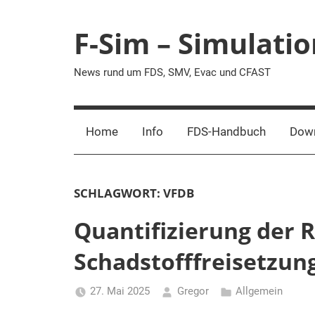
Zum
Inhalt
F-Sim – Simulati
springen
News rund um FDS, SMV, Evac und CFAST
Home
Info
FDS-Handbuch
Dow
SCHLAGWORT:
VFDB
Quantifizierung der 
Schadstofffreisetzun
27. Mai 2025
Gregor
Allgemein