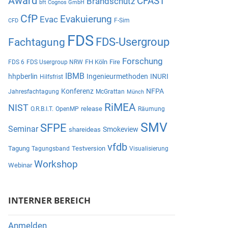
Award
CFAST
Brandschutz
bft Cognos GmbH
CfP
Evakuierung
Evac
F-Sim
CFD
FDS
Fachtagung
FDS-Usergroup
Forschung
FH Köln
Fire
FDS 6
FDS Usergroup NRW
IBMB
hhpberlin
Ingenieurmethoden
INURI
Hilfsfrist
Konferenz
NFPA
Jahresfachtagung
McGrattan
Münch
RiMEA
NIST
release
O.R.B.I.T.
OpenMP
Räumung
SMV
SFPE
Seminar
Smokeview
shareideas
vfdb
Tagung
Testversion
Tagungsband
Visualisierung
Workshop
Webinar
INTERNER BEREICH
Anmelden