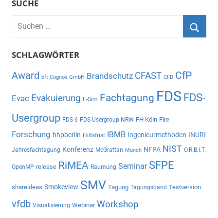
SUCHE
Suchen
nach:
Suche
SCHLAGWÖRTER
CfP
Award
CFAST
Brandschutz
bft Cognos GmbH
CFD
FDS
Fachtagung
FDS-
Evakuierung
Evac
F-Sim
Usergroup
FH Köln
Fire
FDS 6
FDS Usergroup NRW
Forschung
IBMB
hhpberlin
Ingenieurmethoden
INURI
Hilfsfrist
NIST
Konferenz
NFPA
Jahresfachtagung
McGrattan
O.R.B.I.T.
Münch
SFPE
RiMEA
Seminar
release
OpenMP
Räumung
SMV
Smokeview
shareideas
Tagung
Testversion
Tagungsband
vfdb
Workshop
Webinar
Visualisierung