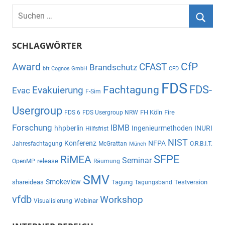
Suchen
nach:
Suche
SCHLAGWÖRTER
CfP
Award
CFAST
Brandschutz
bft Cognos GmbH
CFD
FDS
Fachtagung
FDS-
Evakuierung
Evac
F-Sim
Usergroup
FH Köln
Fire
FDS 6
FDS Usergroup NRW
Forschung
IBMB
hhpberlin
Ingenieurmethoden
INURI
Hilfsfrist
NIST
Konferenz
NFPA
Jahresfachtagung
McGrattan
O.R.B.I.T.
Münch
SFPE
RiMEA
Seminar
release
OpenMP
Räumung
SMV
Smokeview
shareideas
Tagung
Testversion
Tagungsband
vfdb
Workshop
Webinar
Visualisierung