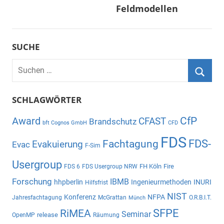
Feldmodellen
SUCHE
Suchen
nach:
Suche
SCHLAGWÖRTER
CfP
Award
CFAST
Brandschutz
bft Cognos GmbH
CFD
FDS
Fachtagung
FDS-
Evakuierung
Evac
F-Sim
Usergroup
FH Köln
Fire
FDS 6
FDS Usergroup NRW
Forschung
IBMB
hhpberlin
Ingenieurmethoden
INURI
Hilfsfrist
NIST
Konferenz
NFPA
Jahresfachtagung
McGrattan
O.R.B.I.T.
Münch
SFPE
RiMEA
Seminar
release
OpenMP
Räumung