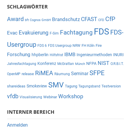
SCHLAGWÖRTER
CfP
Award
CFAST
Brandschutz
bft Cognos GmbH
CFD
FDS
Fachtagung
FDS-
Evakuierung
Evac
F-Sim
Usergroup
FH Köln
Fire
FDS 6
FDS Usergroup NRW
Forschung
IBMB
hhpberlin
Ingenieurmethoden
INURI
Hilfsfrist
NIST
Konferenz
NFPA
Jahresfachtagung
McGrattan
O.R.B.I.T.
Münch
SFPE
RiMEA
Seminar
release
OpenMP
Räumung
SMV
Smokeview
shareideas
Tagung
Testversion
Tagungsband
vfdb
Workshop
Webinar
Visualisierung
INTERNER BEREICH
Anmelden