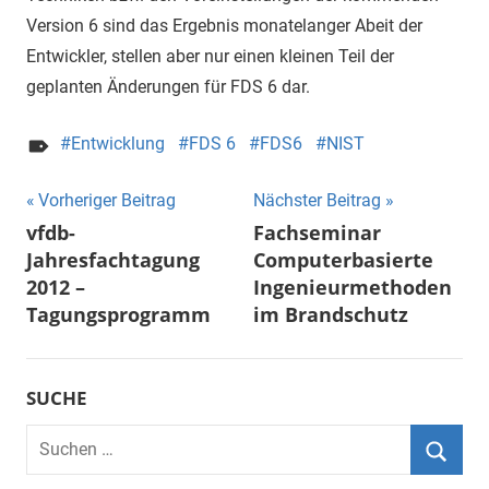
Version 6 sind das Ergebnis monatelanger Abeit der
Entwickler, stellen aber nur einen kleinen Teil der
geplanten Änderungen für FDS 6 dar.
Entwicklung
FDS 6
FDS6
NIST
Beitragsnavigation
Vorheriger Beitrag
Nächster Beitrag
vfdb-
Fachseminar
Jahresfachtagung
Computerbasierte
2012 –
Ingenieurmethoden
Tagungsprogramm
im Brandschutz
SUCHE
Suchen
nach:
Suche