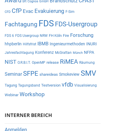
Award
CFAST
Brandschutz
bft Cognos GmbH
CfP
Evakuierung
Evac
F-Sim
CFD
FDS
Fachtagung
FDS-Usergroup
Forschung
FH Köln
Fire
FDS 6
FDS Usergroup NRW
IBMB
hhpberlin
Ingenieurmethoden
INURI
Hilfsfrist
Konferenz
NFPA
Jahresfachtagung
McGrattan
Münch
RiMEA
NIST
release
O.R.B.I.T.
OpenMP
Räumung
SMV
SFPE
Seminar
Smokeview
shareideas
vfdb
Tagung
Testversion
Tagungsband
Visualisierung
Workshop
Webinar
INTERNER BEREICH
Anmelden