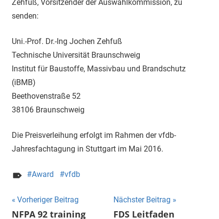
Zehfuß, Vorsitzender der Auswahlkommission, zu
senden:
Uni.-Prof. Dr.-Ing Jochen Zehfuß
Technische Universität Braunschweig
Institut für Baustoffe, Massivbau und Brandschutz
(iBMB)
Beethovenstraße 52
38106 Braunschweig
Die Preisverleihung erfolgt im Rahmen der vfdb-
Jahresfachtagung in Stuttgart im Mai 2016.
Award
vfdb
Beitragsnavigation
Vorheriger Beitrag
Nächster Beitrag
NFPA 92 training
FDS Leitfaden