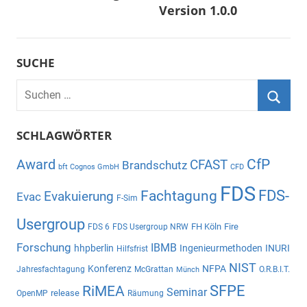
Version 1.0.0
SUCHE
Suchen
nach:
Suche
SCHLAGWÖRTER
CfP
Award
CFAST
Brandschutz
bft Cognos GmbH
CFD
FDS
Fachtagung
FDS-
Evakuierung
Evac
F-Sim
Usergroup
FH Köln
Fire
FDS 6
FDS Usergroup NRW
Forschung
IBMB
hhpberlin
Ingenieurmethoden
INURI
Hilfsfrist
NIST
Konferenz
NFPA
Jahresfachtagung
McGrattan
O.R.B.I.T.
Münch
SFPE
RiMEA
Seminar
release
OpenMP
Räumung