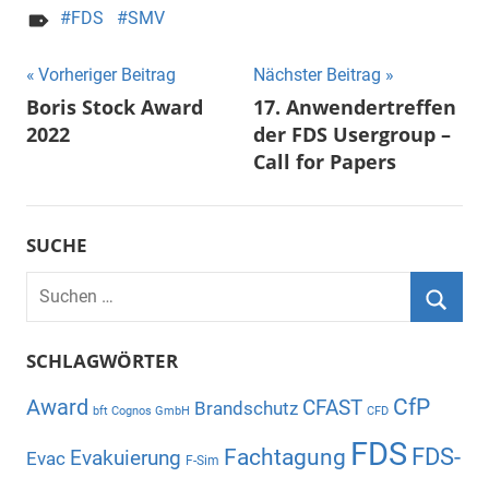
FDS
SMV
Beitragsnavigation
Vorheriger Beitrag
Nächster Beitrag
Boris Stock Award
17. Anwendertreffen
2022
der FDS Usergroup –
Call for Papers
SUCHE
Suchen
nach:
Suche
SCHLAGWÖRTER
CfP
Award
CFAST
Brandschutz
bft Cognos GmbH
CFD
FDS
Fachtagung
FDS-
Evakuierung
Evac
F-Sim