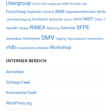
Usergroup
FH Köln
Fire
FDS 6
FDS Usergroup NRW
Forschung
IBMB
hhpberlin
Ingenieurmethoden
INURI
Hilfsfrist
NIST
Konferenz
NFPA
Jahresfachtagung
McGrattan
O.R.B.I.T.
Münch
SFPE
RiMEA
Seminar
release
OpenMP
Räumung
SMV
Smokeview
shareideas
Tagung
Testversion
Tagungsband
vfdb
Workshop
Webinar
Visualisierung
INTERNER BEREICH
Anmelden
Eintrags-Feed
Kommentar-Feed
WordPress.org