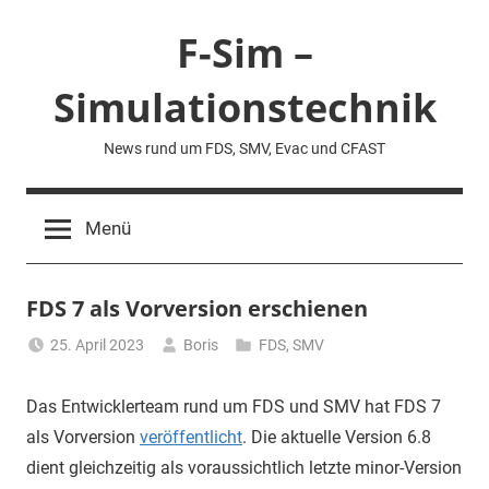
Zum
F-Sim –
Inhalt
springen
Simulationstechnik
News rund um FDS, SMV, Evac und CFAST
Menü
FDS 7 als Vorversion erschienen
25. April 2023
Boris
FDS
,
SMV
Das Entwicklerteam rund um FDS und SMV hat FDS 7
als Vorversion
veröffentlicht
. Die aktuelle Version 6.8
dient gleichzeitig als voraussichtlich letzte minor-Version