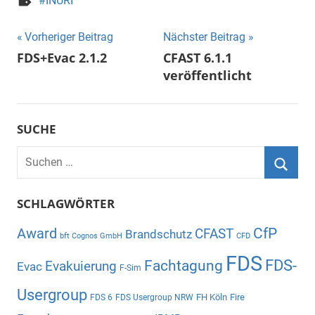
INURI
Beitragsnavigation
Vorheriger Beitrag
Nächster Beitrag
FDS+Evac 2.1.2
CFAST 6.1.1
veröffentlicht
SUCHE
Suchen
nach:
Suche
SCHLAGWÖRTER
CfP
Award
CFAST
Brandschutz
bft Cognos GmbH
CFD
FDS
Fachtagung
FDS-
Evakuierung
Evac
F-Sim
Usergroup
FH Köln
Fire
FDS 6
FDS Usergroup NRW