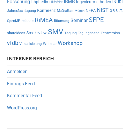
Forschung
IBMB
hhpberlin
Ingenieurmethoden
INURI
Hilfsfrist
NIST
Konferenz
NFPA
Jahresfachtagung
McGrattan
O.R.B.I.T.
Münch
SFPE
RiMEA
Seminar
release
OpenMP
Räumung
SMV
Smokeview
shareideas
Tagung
Testversion
Tagungsband
vfdb
Workshop
Webinar
Visualisierung
INTERNER BEREICH
Anmelden
Eintrags-Feed
Kommentar-Feed
WordPress.org