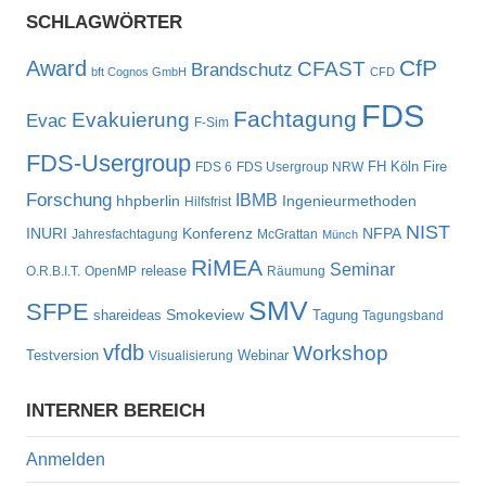
SCHLAGWÖRTER
CfP
Award
CFAST
Brandschutz
bft Cognos GmbH
CFD
FDS
Fachtagung
Evakuierung
Evac
F-Sim
FDS-Usergroup
FH Köln
Fire
FDS 6
FDS Usergroup NRW
Forschung
IBMB
hhpberlin
Ingenieurmethoden
Hilfsfrist
NIST
NFPA
INURI
Konferenz
Jahresfachtagung
McGrattan
Münch
RiMEA
Seminar
release
O.R.B.I.T.
OpenMP
Räumung
SMV
SFPE
shareideas
Smokeview
Tagung
Tagungsband
vfdb
Workshop
Testversion
Webinar
Visualisierung
INTERNER BEREICH
Anmelden