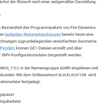
wächst der Wunsch nach einer zeitgemäßen Darstellung.
w
 Bestandteil des Programmpakets von Fire Dynamics
den
laufenden Weiterentwicklungen
bereits heute eine
echnungen zugrundeliegenden vereinfachten Geometrie.
PyroSim
können GE1-Dateien erstellt und über
r SMV-Konfigurationsdatei dargestellt werden.
in der Namensgruppe
eingelesen und
ENDER_FILE
&DUMP
gebunden. Mit dem Schlüsselwort
wird
BLOCKLOCATION
ationsdatei festgelegt:
ngepasst
Eingabedatei