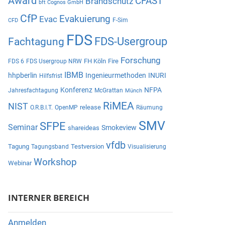
Award
CFAST
Brandschutz
bft Cognos GmbH
CfP
Evakuierung
Evac
F-Sim
CFD
FDS
Fachtagung
FDS-Usergroup
Forschung
FH Köln
Fire
FDS 6
FDS Usergroup NRW
IBMB
hhpberlin
Ingenieurmethoden
INURI
Hilfsfrist
Konferenz
NFPA
Jahresfachtagung
McGrattan
Münch
RiMEA
NIST
release
O.R.B.I.T.
OpenMP
Räumung
SMV
SFPE
Seminar
Smokeview
shareideas
vfdb
Tagung
Testversion
Tagungsband
Visualisierung
Workshop
Webinar
INTERNER BEREICH
Anmelden