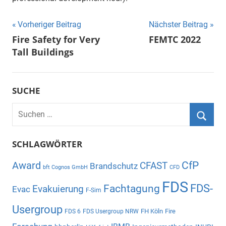
Beitragsnavigation
Vorheriger Beitrag
Nächster Beitrag
Fire Safety for Very
FEMTC 2022
Tall Buildings
SUCHE
Suchen
nach:
Suche
SCHLAGWÖRTER
CfP
Award
CFAST
Brandschutz
bft Cognos GmbH
CFD
FDS
Fachtagung
FDS-
Evakuierung
Evac
F-Sim
Usergroup
FH Köln
Fire
FDS 6
FDS Usergroup NRW