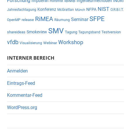
Forschung
IBMB
hhpberlin
Ingenieurmethoden
INURI
Hilfsfrist
NIST
Konferenz
NFPA
Jahresfachtagung
McGrattan
O.R.B.I.T.
Münch
SFPE
RiMEA
Seminar
release
OpenMP
Räumung
SMV
Smokeview
shareideas
Tagung
Testversion
Tagungsband
vfdb
Workshop
Webinar
Visualisierung
INTERNER BEREICH
Anmelden
Eintrags-Feed
Kommentar-Feed
WordPress.org